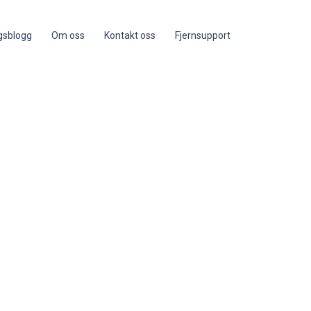
ngsblogg
Om oss
Kontakt oss
Fjernsupport