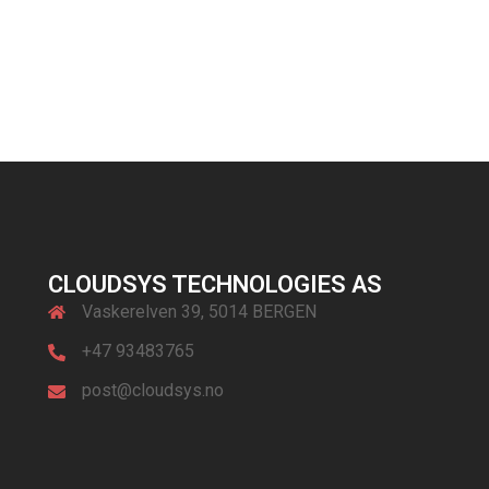
CLOUDSYS TECHNOLOGIES AS
Vaskerelven 39, 5014 BERGEN
+47 93483765
post@cloudsys.no