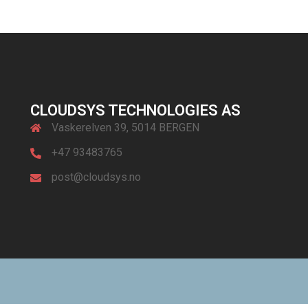
CLOUDSYS TECHNOLOGIES AS
Vaskerelven 39, 5014 BERGEN
+47 93483765
post@cloudsys.no