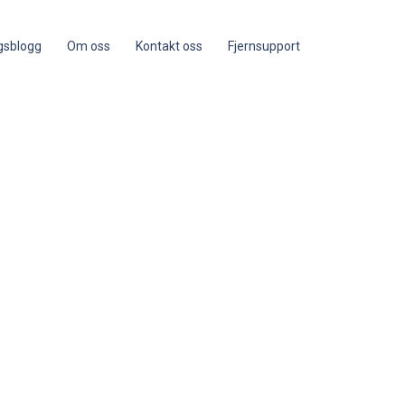
ngsblogg
Om oss
Kontakt oss
Fjernsupport