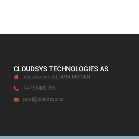
CLOUDSYS TECHNOLOGIES AS
Vaskerelven 39, 5014 BERGEN
+47 93483765
post@cloudsys.no