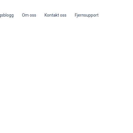
ngsblogg
Om oss
Kontakt oss
Fjernsupport